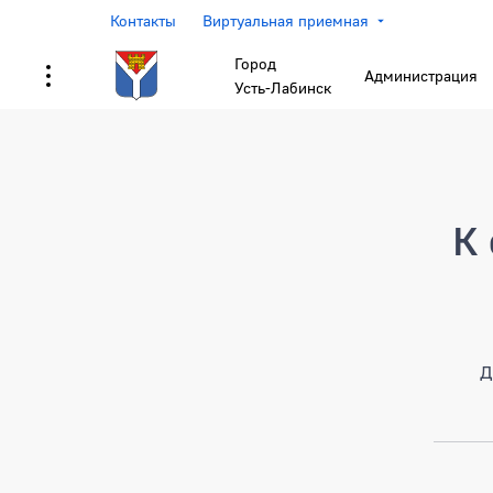
Контакты
Виртуальная приемная
Город
Администрация
Усть-Лабинск
Страница не найден
К 
Д