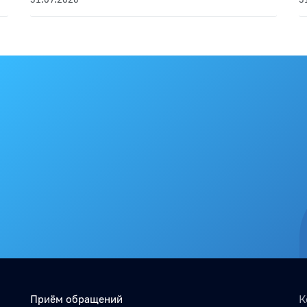
Приём обращений
К