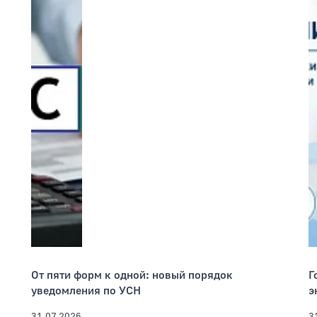
От пяти форм к одной: новый порядок
Г
уведомления по УСН
э
31.07.2026
3