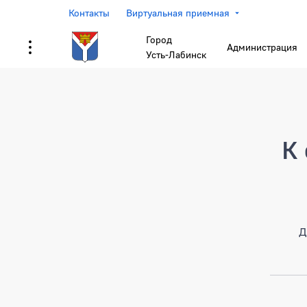
Контакты
Виртуальная приемная
Город
Администрация
Усть-Лабинск
Страница не найден
К 
Д