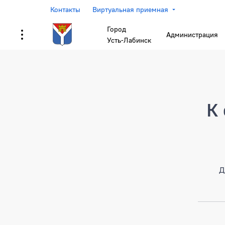
Контакты
Виртуальная приемная
Город
Администрация
Усть-Лабинск
Страница не найден
К 
Д