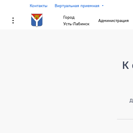
Контакты
Виртуальная приемная
Город
Администрация
Усть-Лабинск
Страница не найден
К 
Д