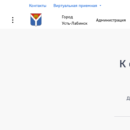
Контакты
Виртуальная приемная
Город
Администрация
Усть-Лабинск
Страница не найден
К 
Д