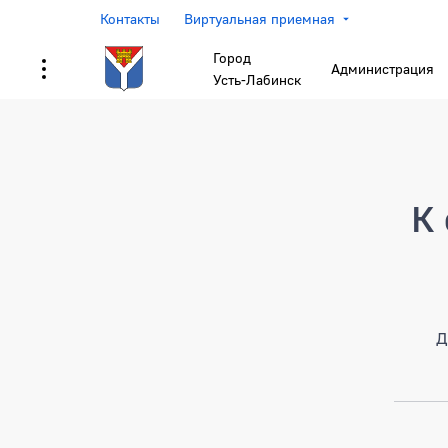
Контакты
Виртуальная приемная
Город
Администрация
Усть-Лабинск
Страница не найден
К 
Д