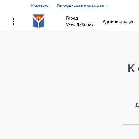
Контакты
Виртуальная приемная
Город
Администрация
Усть-Лабинск
Страница не найден
К 
Д