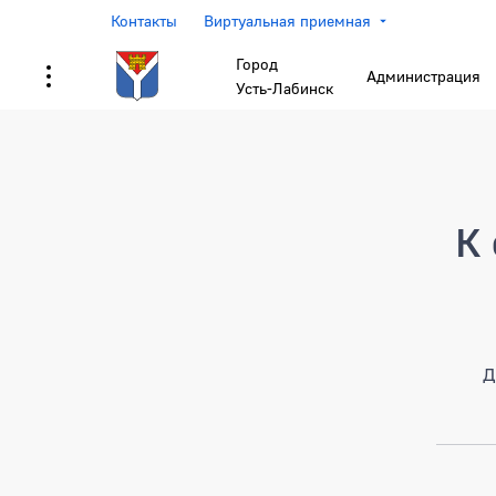
Контакты
Виртуальная приемная
Город
Администрация
Усть-Лабинск
Страница не найден
К 
Д