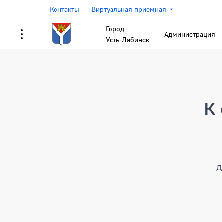
Контакты
Виртуальная приемная
Город
Администрация
Усть-Лабинск
Страница не найден
К 
Д