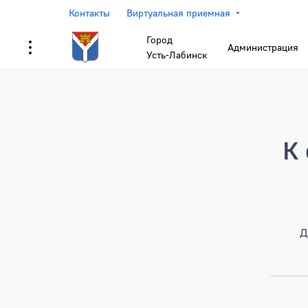
Контакты
Виртуальная приемная
Город
Администрация
Усть-Лабинск
Страница не найден
К 
Д