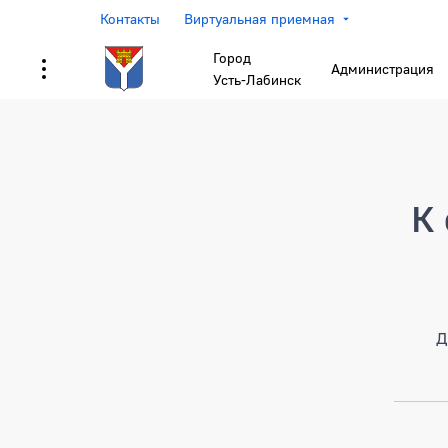
Контакты
Виртуальная приемная
Город
Администрация
Усть-Лабинск
Страница не найден
К 
Д