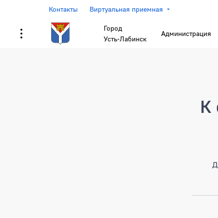
Контакты
Виртуальная приемная
Город
Администрация
Усть-Лабинск
Страница не найден
К 
Д