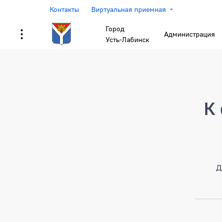
Контакты
Виртуальная приемная
Город
Администрация
Усть-Лабинск
Страница не найден
К 
Д