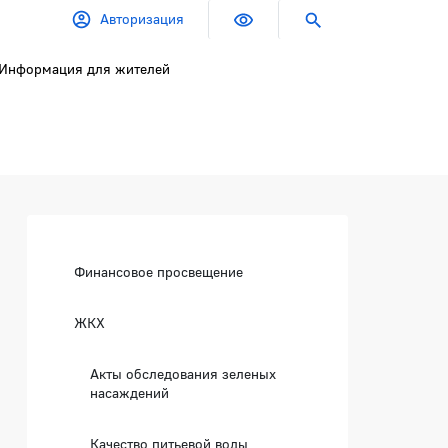
Авторизация
Информация для жителей
Боковая панель
Финансовое просвещение
ЖКХ
Акты обследования зеленых
насаждений
ого газопровода по ул. Кирпичн
Качество питьевой воды