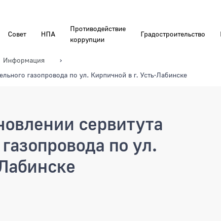
Противодействие
Совет
НПА
Градостроительство
коррупции
Информация
ельного газопровода по ул. Кирпичной в г. Усть-Лабинске
ановлении сервитута
газопровода по ул.
-Лабинске
ении сервитута распределительн