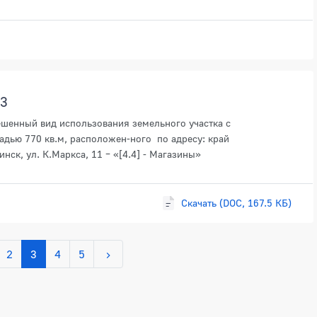
23
ешенный вид использования земельного участка с
дью 770 кв.м, расположен-ного по адресу: край
инск, ул. К.Маркса, 11 – «[4.4] - Магазины»
Скачать (DOC, 167.5 КБ)
2
3
4
5