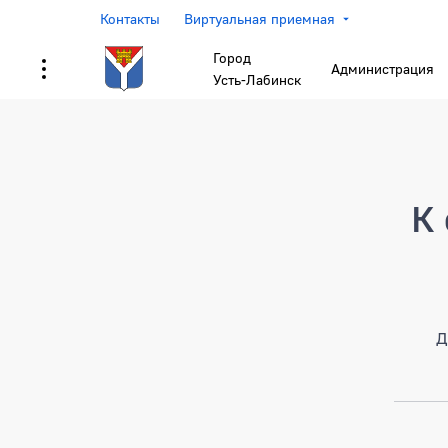
Контакты
Виртуальная приемная
Город
Администрация
Усть-Лабинск
Страница не найден
К 
Д