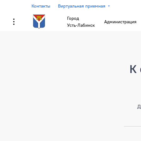
Контакты
Виртуальная приемная
Город
Администрация
Усть-Лабинск
Страница не найден
К 
Д