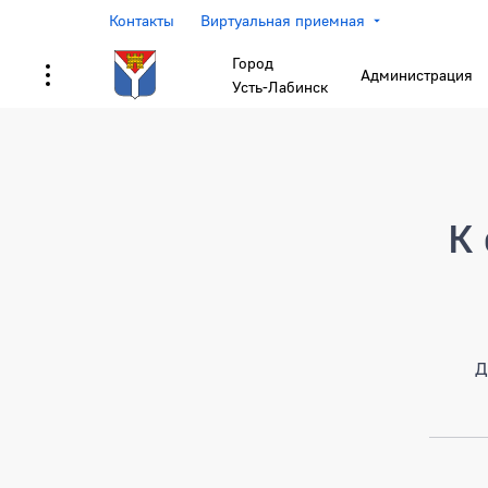
Контакты
Виртуальная приемная
Город
Администрация
Усть-Лабинск
Страница не найден
К 
Д